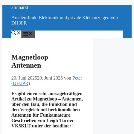
Zum
afumarkt
Inhalt
Amateurfunk, Elektronik und private Kleinanzeigen von
springen
DH3PR
Menü
Magnetloop –
Antennen
20. Juni 2025
20. Juni 2025
von
Peter
(DH3PR)
Es gibt einen sehr aussagekräftigen
Artikel zu Magnetloop – Antennen,
über den Bau, die Funktion und
den Vergleich mit herkömmlichen
Antennen für Funkamateure.
Geschrieben von Leigh Turner
VK5KLT unter der headline: